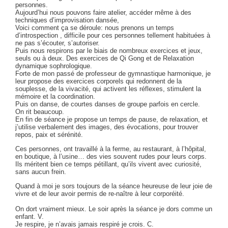
personnes.
Aujourd’hui nous pouvons faire atelier, accéder même à des
techniques d’improvisation dansée,
Voici comment ça se déroule: nous prenons un temps
d’introspection , difficile pour ces personnes tellement habituées à
ne pas s’écouter, s’autoriser.
Puis nous respirons par le biais de nombreux exercices et jeux,
seuls ou à deux. Des exercices de Qi Gong et de Relaxation
dynamique sophrologique.
Forte de mon passé de professeur de gymnastique harmonique, je
leur propose des exercices corporels qui redonnent de la
souplesse, de la vivacité, qui activent les réflexes, stimulent la
mémoire et la coordination.
Puis on danse, de courtes danses de groupe parfois en cercle.
On rit beaucoup.
En fin de séance je propose un temps de pause, de relaxation, et
j’utilise verbalement des images, des évocations, pour trouver
repos, paix et sérénité.
Ces personnes, ont travaillé à la ferme, au restaurant, à l’hôpital,
en boutique, à l’usine… des vies souvent rudes pour leurs corps.
Ils méritent bien ce temps pétillant, qu’ils vivent avec curiosité,
sans aucun frein.
Quand à moi je sors toujours de la séance heureuse de leur joie de
vivre et de leur avoir permis de re-naître à leur corporéité.
On dort vraiment mieux. Le soir après la séance je dors comme un
enfant. V.
Je respire, je n’avais jamais respiré je crois. C.